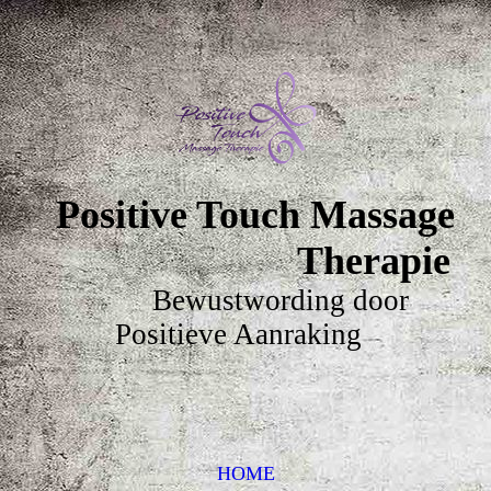
Positive Touch Massage
Therapie
Bewustwording door
Positieve Aanraking
HOME