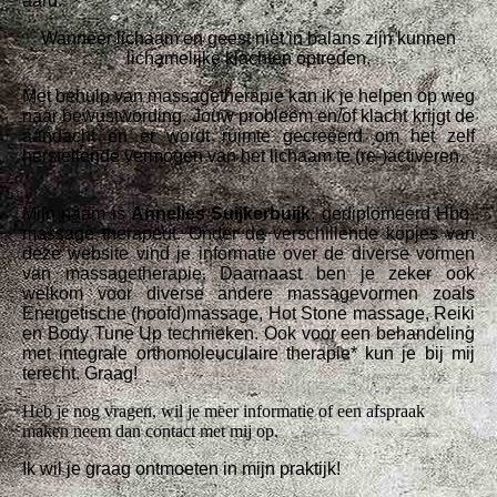
aard.
Wanneer lichaam en geest niet in balans zijn kunnen
lichamelijke klachten optreden.
Met behulp van massagetherapie kan ik je helpen op weg
naar bewustwording. Jouw probleem en/of klacht krijgt de
aandacht en er wordt ruimte gecreëerd om het zelf
herstellende vermogen van het lichaam te (re-)activeren.
Mijn naam is
Annelies Suijkerbuijk
, gediplomeerd Hbo-
massage therapeut. Onder de verschillende kopjes van
deze website vind je informatie over de diverse vormen
van massagetherapie. Daarnaast ben je zeker ook
welkom voor diverse andere massagevormen zoals
Energetische (hoofd)massage, Hot Stone massage, Reiki
en Body Tune Up technieken. Ook voor een behandeling
met integrale orthomoleuculaire therapie* kun je bij mij
terecht. Graag!
Heb je nog vragen, wil je meer informatie of een afspraak
maken neem dan contact met mij op.
Ik wil je graag ontmoeten in mijn praktijk!