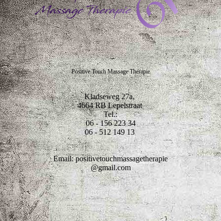
Positive Touch Massage Therapie
Kladseweg 27a,
4664 RB Lepelstraat
Tel.:
06 - 156 223 34
06 - 512 149 13
Email: positivetouchmassagetherapie
@gmail.com