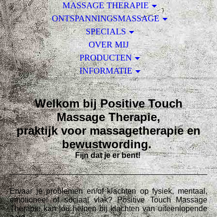
MASSAGE THERAPIE
ONTSPANNINGSMASSAGE
SPECIALS
OVER MIJ
PRODUCTEN
INFORMATIE
Welkom bij Positive Touch
Massage Therapie,
praktijk voor massagetherapie en
bewustwording.
Fijn dat je er bent!
Ervaar je problemen en/of klachten op fysiek, mentaal,
emotioneel of sociaal vlak? Positive Touch Massage
Therapie kan jou helpen bij klachten van uiteenlopende