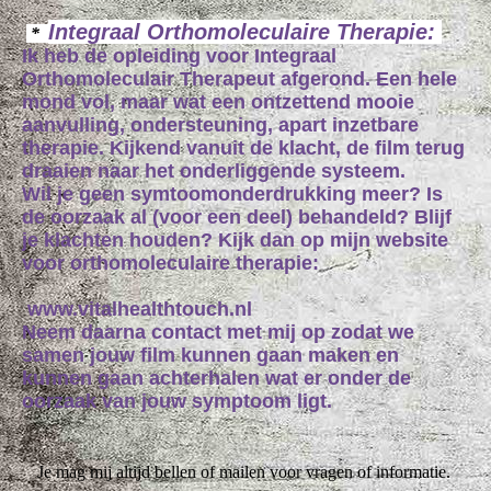
Integraal Orthomoleculaire Therapie:
*
Ik heb de opleiding voor Integraal
Orthomoleculair Therapeut afgerond. Een hele
mond vol, maar wat een ontzettend mooie
aanvulling, ondersteuning, apart inzetbare
therapie. Kijkend vanuit de klacht, de film terug
draaien naar het onderliggende systeem.
Wil je geen symtoomonderdrukking meer?
Is
de oorzaak al (voor een deel) behandeld?
Blijf
je klachten houden? Kijk dan op mijn website
voor orthomoleculaire therapie:
www.vitalhealthtouch.nl
Neem daarna contact met mij op zodat we
samen jouw film kunnen gaan maken en
kunnen gaan achterhalen wat er onder de
oorzaak van jouw symptoom ligt.
Je mag mij altijd bellen of mailen voor vragen of informatie.