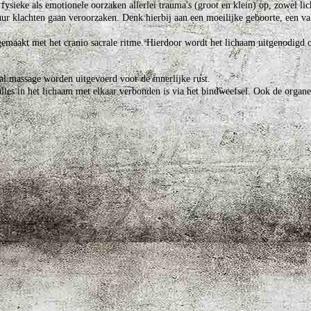
fysieke als emotionele oorzaken allerlei trauma's (groot en klein) op, zowel li
r klachten gaan veroorzaken. Denk hierbij aan een moeilijke geboorte, een val
gemaakt met het cranio sacrale ritme. Hierdoor wordt het lichaam uitgenodigd
al massage worden uitgevoerd voor de innerlijke rust.
lles in het lichaam met elkaar verbonden is via het bindweefsel. Ook de organe