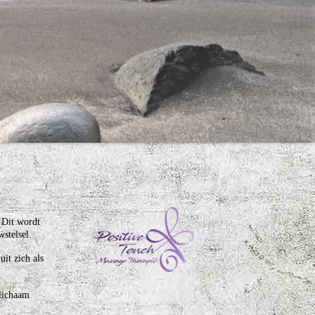
 Dit wordt
stelsel.
it zich als
 lichaam