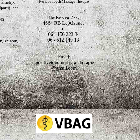
Positive Touch Massage Therapie
chamelijk
partij, een
Kladseweg 27a,
 om
4664 RB Lepelstraat
Tel.:
06 - 156 223 34
06 - 512 149 13
n, spieren,
Email:
positivetouchmassagetherapie
@gmail.com