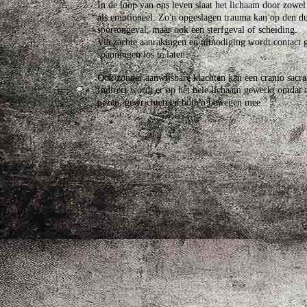
In de loop van ons leven slaat het lichaam door zowel 
als emotioneel. Zo'n opgeslagen trauma kan op den duu
sportongeval, maar ook een sterfgeval of scheiding.
Via zachte aanrakingen en uitnodiging wordt contact 
spanningen los te laten.
Ook zonder aanwijsbare klachten kan een cranio sacra
Indirect wordt er op het hele lichaam gewerkt omdat a
pezen, gewrichten en botten bewegen mee.