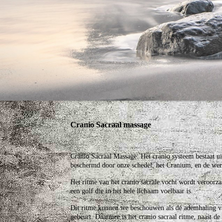
Cranio Sacraal massage
Cranio Sacraal Massage: Het cranio systeem bestaat u
beschermd door onze schedel, het Cranium, en de werv
Het ritme van het cranio sacrale vocht wordt veroorza
een golf die in het hele lichaam voelbaar is.
Dit ritme kunnen we beschouwen als de ademhaling van
gebeurt. Daarmee is het cranio sacraal ritme, naast d