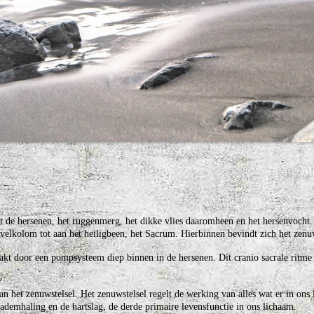
it de hersenen, het ruggenmerg, het dikke vlies daaromheen en het hersenvocht.
elkolom tot aan het heiligbeen, het Sacrum. Hierbinnen bevindt zich het zenuw
akt door een pompsysteem diep binnen in de hersenen. Dit cranio sacrale ritme u
 het zenuwstelsel. Het zenuwstelsel regelt de werking van alles wat er in ons
e ademhaling en de hartslag, de derde primaire levensfunctie in ons lichaam.