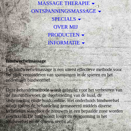
MASSAGE THERAPIE
ONTSPANNINGSMASSAGE
SPECIALS
OVER MIJ
PRODUCTEN
INFORMATIE
Bindweefselmassage
Een bindweefselmassage is een uiterst effectieve methode voor
het sterk verminderen van spanningen in de spieren en het
onderhuids bindweefsel.
Deze behandelmethode wordt gebruikt voor het verbeteren van
de zuurstoftoevoer, de doorbloeding van de huid, de
stofwisseling en de huidconditie. Het onderhuids bindweefsel
wordt tijdens de behandeling gemasseerd middels diverse
technieken waardoor de zenuwen in een bepaalde zone worden
geprikkeld. De huid wordt losser en de spanning in het
bindweefsel en de spieren neemt af.