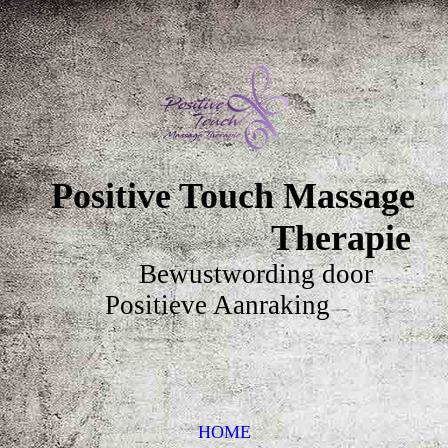
Positive Touch Massage
Therapie
Bewustwording door
Positieve Aanraking
HOME