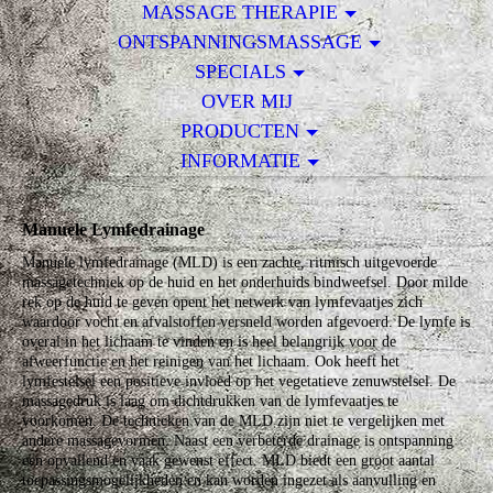
MASSAGE THERAPIE
ONTSPANNINGSMASSAGE
SPECIALS
OVER MIJ
PRODUCTEN
INFORMATIE
Manuele Lymfedrainage
Manuele lymfedrainage (MLD) is een zachte, ritmisch uitgevoerde
massagetechniek op de huid en het onderhuids bindweefsel. Door milde
rek op de huid te geven opent het netwerk van lymfevaatjes zich
waardoor vocht en afvalstoffen versneld worden afgevoerd. De lymfe is
overal in het lichaam te vinden en is heel belangrijk voor de
afweerfunctie en het reinigen van het lichaam. Ook heeft het
lymfestelsel een positieve invloed op het vegetatieve zenuwstelsel. De
massagedruk is laag om dichtdrukken van de lymfevaatjes te
voorkomen. De technieken van de MLD zijn niet te vergelijken met
andere massagevormen. Naast een verbeterde drainage is ontspanning
een opvallend en vaak gewenst effect. MLD biedt een groot aantal
toepassingsmogelijkheden en kan worden ingezet als aanvulling en