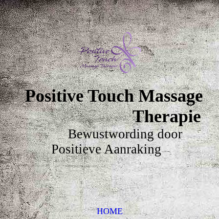
Positive Touch Massage
Therapie
Bewustwording door
Positieve Aanraking
HOME