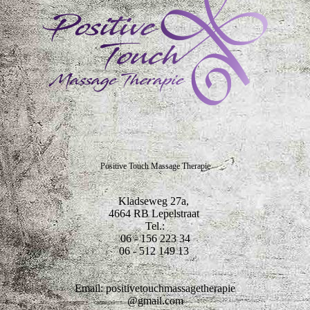
Positive Touch Massage Therapie
Kladseweg 27a,
4664 RB Lepelstraat
Tel.:
06 - 156 223 34
06 - 512 149 13
Email: positivetouchmassagetherapie
@gmail.com