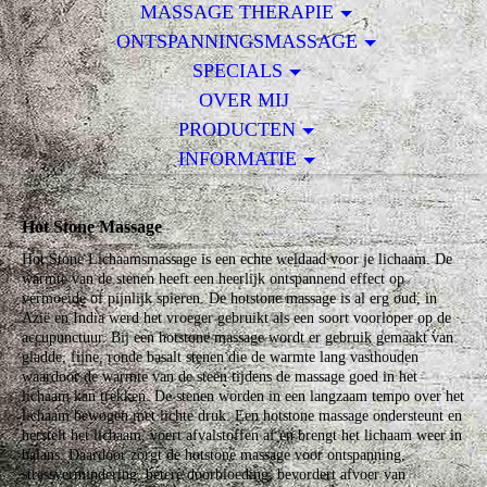
MASSAGE THERAPIE
ONTSPANNINGSMASSAGE
SPECIALS
OVER MIJ
PRODUCTEN
INFORMATIE
Hot Stone Massage
Hot Stone Lichaamsmassage is een echte weldaad voor je lichaam. De
warmte van de stenen heeft een heerlijk ontspannend effect op
vermoeide of pijnlijk spieren. De hotstone massage is al erg oud, in
Azië en India werd het vroeger gebruikt als een soort voorloper op de
accupunctuur. Bij een hotstone massage wordt er gebruik gemaakt van
gladde, fijne, ronde basalt stenen die de warmte lang vasthouden
waardoor de warmte van de steen tijdens de massage goed in het
lichaam kan trekken. De stenen worden in een langzaam tempo over het
lichaam bewogen met lichte druk. Een hotstone massage ondersteunt en
herstelt het lichaam, voert afvalstoffen af en brengt het lichaam weer in
balans. Daardoor zorgt de hotstone massage voor ontspanning,
stressvermindering, betere doorbloeding, bevordert afvoer van