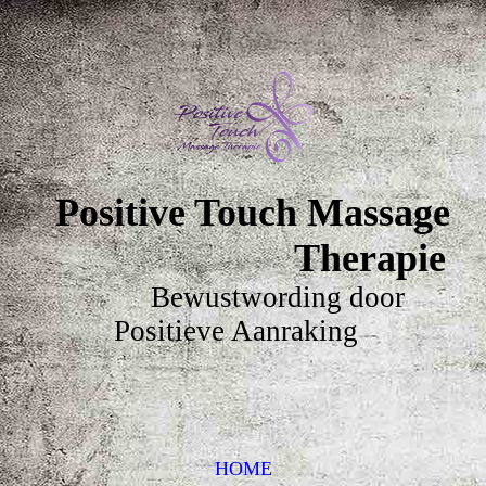
Positive Touch Massage
Therapie
Bewustwording door
Positieve Aanraking
HOME