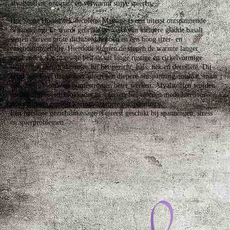
afvalstoffen, ontspant en verwarmt stijve spieren.
Hot Stone Hoofd/nek/decoletté Massage is een uiterst ontspannende
behandeling. Er wordt gebruik gemaakt van kleinere gladde basalt
stenen die een grote dichtheid hebben en een hoog ijzer- en
magnesiumgehalte. Hierdoor kunnen de stenen de warmte langer
vasthouden. De massage bestaat uit lange rustige en cirkelvormige
strijkingen met drukpunten bij het gezicht, hals, nek en decolleté. Dit
heeft als effect dat er niet alleen een diepere ontspanning ontstaat, maar
ook dat de bloed- en lymfestromen beter werken. Afvalstoffen worden
sneller afgevoerd, blokkades in spierweefsel worden mede hierdoor
makkelijker opgelost kortom algehele ontspanning.
Een hotstone gezichtsmassage is uiterst geschikt bij spanningen, stress
en spierproblemen.